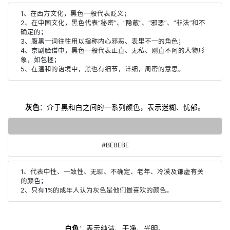
1、在西方文化，黑色一般代表贬义；
2、在中国文化，黑色代表“秘密”、“隐蔽”、“邪恶”、“非法”和不
确定的；
3、腹黑一词往往用以指称内心邪恶、表里不一的角色；
4、京剧脸谱中，黑色一般代表正直、无私、刚直不阿的人物形
象，如包拯；
5、在温和的语境中，黑也有细节，详细，周密的意思。
灰色
：介于黑和白之间的一系列颜色，表示迷糊、忧郁。
#BEBEBE
1、代表中性、一致性、无聊、不确定、老年、冷漠及谦虚有关
的颜色；
2、只有1%的成年人认为灰色是他们最喜欢的颜色。
白色
：表示纯洁、干净、光明。