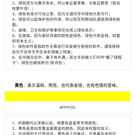
2、绿色因为与春天有关，所以象征着青春，也象征繁荣（取自
枝繁叶茂）；
3、绿色有准许行动之意，因为交通讯号中绿色代表可行；
4、绿色可以起保护色的作用，所以陆军和野战队通常用绿色制
服；
5、避难、卫生和救护等事项往往用上绿色表示；
6、在美国，因为美钞背面的颜色是绿色，绿色代表金钱、财富
和资本主义；
7、绿色软件是指软件无需进行安装便可使用的软件，通常移除
后也不会有文件在本机电脑上残留；
8、在中国文化中，妻子有外遇，其丈夫则被人们叫作“戴了绿帽
子”，绿色也被戏称为“原谅色”。
黄色
：表示温和、明亮、也代表金钱，也有色情的意味。
#FFFF00
1、中国朝代从宋朝以后，明黄色是皇帝专用颜色；
2、黄色是类似贵重金属黄金的颜色，因此有财富的含义；
3、在中国的五行学说中，黄色是土的象征，代表着中央的位