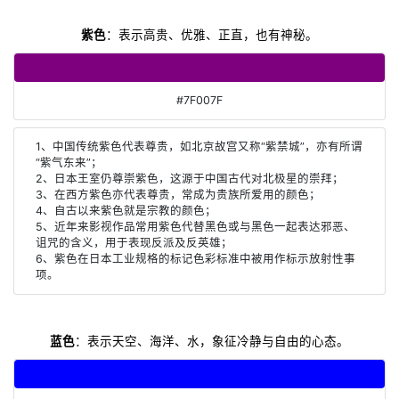
紫色
：表示高贵、优雅、正直，也有神秘。
#7F007F
1、中国传统紫色代表尊贵，如北京故宫又称“紫禁城”，亦有所谓
“紫气东来”；
2、日本王室仍尊崇紫色，这源于中国古代对北极星的崇拜；
3、在西方紫色亦代表尊贵，常成为贵族所爱用的颜色；
4、自古以来紫色就是宗教的颜色；
5、近年来影视作品常用紫色代替黑色或与黑色一起表达邪恶、
诅咒的含义，用于表现反派及反英雄；
6、紫色在日本工业规格的标记色彩标准中被用作标示放射性事
项。
蓝色
：表示天空、海洋、水，象征冷静与自由的心态。