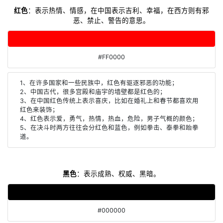
红色
：表示热情、情感，在中国表示吉利、幸福，在西方则有邪
恶、禁止、警告的意思。
#FF0000
1、在许多国家和一些民族中，红色有驱逐邪恶的功能；
2、中国古代，很多宫殿和庙宇的墙壁都是红色的；
3、在中国红色传统上表示喜庆，比如在婚礼上和春节都喜欢用
红色来装饰；
4、红色表示爱，勇气，热情，热血，危险，男子气概的颜色；
5、在决斗时两方往往会分红色和蓝色，例如拳击、泰拳和跆拳
道。
黑色
：表示成熟、权威、黑暗。
#000000