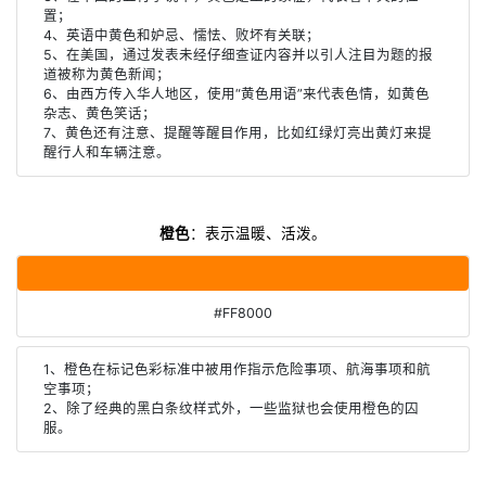
置；
4、英语中黄色和妒忌、懦怯、败坏有关联；
5、在美国，通过发表未经仔细查证内容并以引人注目为题的报
道被称为黄色新闻；
6、由西方传入华人地区，使用“黄色用语”来代表色情，如黄色
杂志、黄色笑话；
7、黄色还有注意、提醒等醒目作用，比如红绿灯亮出黄灯来提
醒行人和车辆注意。
橙色
：表示温暖、活泼。
#FF8000
1、橙色在标记色彩标准中被用作指示危险事项、航海事项和航
空事项；
2、除了经典的黑白条纹样式外，一些监狱也会使用橙色的囚
服。