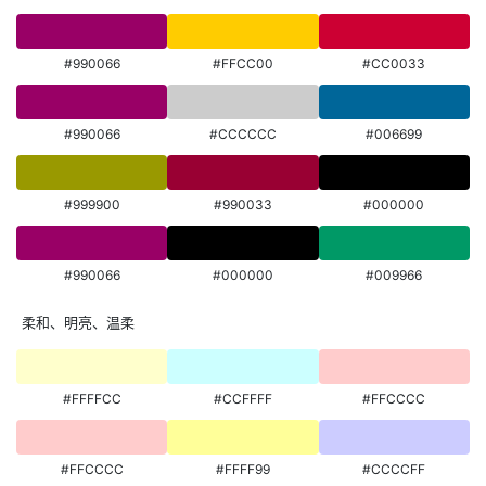
#990066
#FFCC00
#CC0033
#990066
#CCCCCC
#006699
#999900
#990033
#000000
#990066
#000000
#009966
柔和、明亮、温柔
#FFFFCC
#CCFFFF
#FFCCCC
#FFCCCC
#FFFF99
#CCCCFF