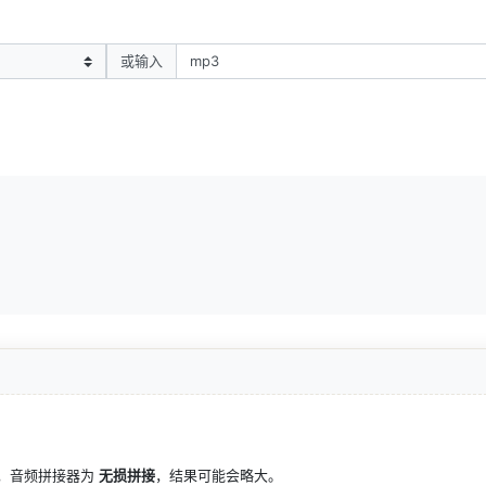
或输入
，音频拼接器
为 
无损拼接
，结果可能会略大
。