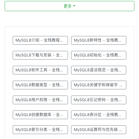
更多
MySQL8介绍 - 全栈教程之MySQL8教程
MySQL8新特性 - 全栈教程之MySQL8教程
MySQL8下载与安装 - 全栈教程之MySQL8教程
MySQL8初始化 - 全栈教程之MySQL8教程
MySQL8软件工具 - 全栈教程之MySQL8教程
MySQL8语法规范 - 全栈教程之MySQL8教程
MySQL8数据类型 - 全栈教程之MySQL8教程
MySQL8关键字和保留字 - 全栈教程之MySQL8教程
MySQL8用户权限 - 全栈教程之MySQL8教程
MySQL8忘记密码 - 全栈教程之MySQL8教程
MySQL8创建数据库 - 全栈教程之MySQL8教程
MySQL8表分区 - 全栈教程之MySQL8教程
MySQL8索引分类 - 全栈教程之MySQL8教程
MySQL8运算符与优先级 - 全栈教程之MySQL8教程