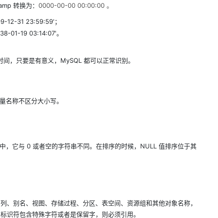
tamp 转换为：
0000-00-00 00:00:00 。
9-12-31 23:59:59'；
38-01-19 03:14:07'。
间，只要是有意义，MySQL 都可以正常识别。
0，常量名称不区分大小写。
据中，它与 0 或者空的字符串不同。在排序的时候，NULL 值排序位于其
引、列、别名、视图、存储过程、分区、表空间、资源组和其他对象名称，
果标识符包含特殊字符或者是保留字，则必须引用。