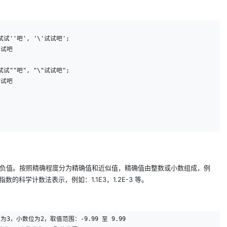
试试''吧', '\'试试吧';

试吧

试试""吧", "\"试试吧";

试吧

表示正负值。按照精确程度分为精确值和近似值，精确值由整数或小数组成，例
和指数的科学计数法表示，例如：1.1E3，1.2E-3 等。
 精度为3，小数位为2，取值范围：-9.99 至 9.99
