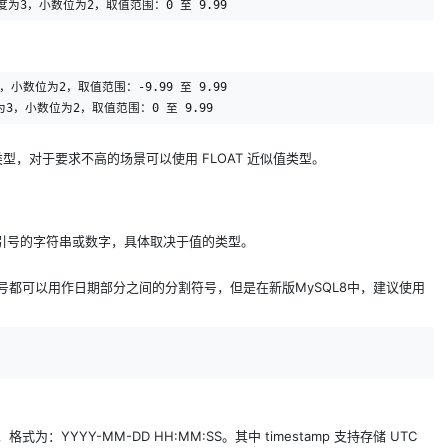
为3，小数位为2，取值范围：-9.99 至 9.99

类型，对于要求不高的场景可以使用 FLOAT 近似值类型。
带引号的字符串或数字，具体取决于值的类型。
号都可以用作日期部分之间的分割符号，但是在新版MySQL8中，建议使用 
，格式为：YYYY-MM-DD HH:MM:SS。其中 timestamp 支持存储 UTC 