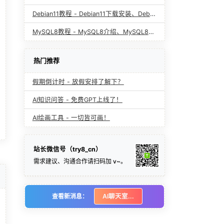
Debian11教程 - Debian11下载安装、Debian11配置
MySQL8教程 - MySQL8介绍、MySQL8下载和使用
热门推荐
假期倒计时 - 放假安排了解下？
AI知识问答 - 免费GPT上线了！
AI绘画工具 - 一切皆可画！
站长微信号（try8_cn）
需求建议、沟通合作请扫码加 v~。
1
查看新消息：
AI聊天室...