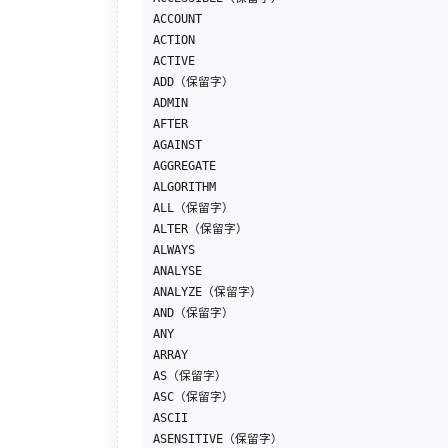
ACCOUNT

ACTION

ACTIVE

ADD（保留字）

ADMIN

AFTER

AGAINST

AGGREGATE

ALGORITHM

ALL（保留字）

ALTER（保留字）

ALWAYS

ANALYSE

ANALYZE（保留字）

AND（保留字）

ANY

ARRAY

AS（保留字）

ASC（保留字）

ASCII

ASENSITIVE（保留字）
