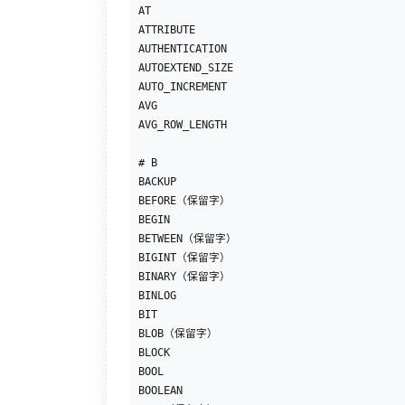
AT

ATTRIBUTE

AUTHENTICATION

AUTOEXTEND_SIZE

AUTO_INCREMENT

AVG

AVG_ROW_LENGTH

# B

BACKUP

BEFORE（保留字）

BEGIN

BETWEEN（保留字）

BIGINT（保留字）

BINARY（保留字）

BINLOG

BIT

BLOB（保留字）

BLOCK

BOOL

BOOLEAN
