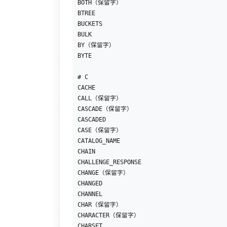
BOTH（保留字）

BTREE

BUCKETS

BULK

BY（保留字）

BYTE

# C

CACHE

CALL（保留字）

CASCADE（保留字）

CASCADED

CASE（保留字）

CATALOG_NAME

CHAIN

CHALLENGE_RESPONSE

CHANGE（保留字）

CHANGED

CHANNEL

CHAR（保留字）

CHARACTER（保留字）

CHARSET
