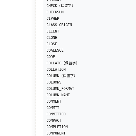
CHECK（保留字）

CHECKSUM

CIPHER

CLASS_ORIGIN

CLIENT

CLONE

CLOSE

COALESCE

CODE

COLLATE（保留字）

COLLATION

COLUMN（保留字）

COLUMNS

COLUMN_FORMAT

COLUMN_NAME

COMMENT

COMMIT

COMMITTED

COMPACT

COMPLETION

COMPONENT
